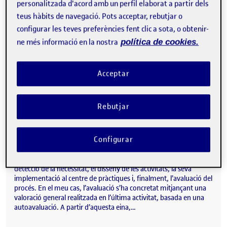
personalitzada d'acord amb un perfil elaborat a partir dels
assignatures del màster, posant-los en pràctica durant les 50
teus hàbits de navegació. Pots acceptar, rebutjar o
hores de pràcticum. Una de les competències més rellevants que
he desenvolupat ha estat la capacitat de detecció i anàlisi de
configurar les teves preferències fent clic a sota, o obtenir-
necessitats dins del context del centre educatiu. Aquest aspecte
ne més informació en la nostra
política de cookies.
ha estat especialment treballat…
Acceptar
ENTRADA 6:
Publicat per
Publicat per
Africa del Amo Cabeza
Rebutjar
Visibilitat:
Data de publicació
el ENTRADA 6:
Públic
-
14 Gen. 2026
-
comentari
En aquesta entrada final, vull destacar que l’experiència de
Configurar
pràctiques ha estat molt positiva. A través de les diferents
activitats desenvolupades, he pogut posar en pràctica totes les
fases pròpies d’una intervenció psicopedagògica com són: la
detecció de la necessitat, el disseny de les activitats, la seva
implementació al centre de pràctiques i, finalment, l’avaluació del
procés. En el meu cas, l’avaluació s’ha concretat mitjançant una
valoració general realitzada en l’última activitat, basada en una
autoavaluació. A partir d’aquesta eina,…