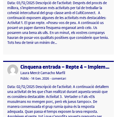
Data: 03/12/2025 Descripció de l’activitat: Després del procés de
millora, s’implementaran més activitats per tal de treballar la
cohesió intercultural del grup-classe amb el CultiConnect. A
continuació exposem algunes de les activitats més destacables:
Activitat 1. El gran repte. «Poseu-vos de peu. A continuació us
posaré un paper darrera l’esquena enganxat amb celo. Us
posarem una bena als ulls. En un minut, els vostres companys
hauran de posar-vos qualitats positives que considerin que teniu.
Tots heu de tenir un mínim de…
Cinquena entrada – Repte 4 – Implementació
Publicat per
Publicat per
Laura Mercè Camacho Marfil
Visibilitat:
Data de publicació
el Cinquena entrada – Repte 4 – Im
Públic
-
14 Gen. 2026
-
comentari
Data: 02/12/2025 Descripció de l’activitat: A continuació detallem
una activitat de les que s’han realitzat durant aquesta sessió que
es considera destacable: Activitat 3. Vertader o Fals «Els
musulmans no mengen porc, però els jueus tampoc». De
manera consensuada el grup rumia quina és la resposta
adequada. Quan passa el temps exposen la seva resposta.
Assoleixen el repte, tot i que s’aprofita aquesta pregunta per