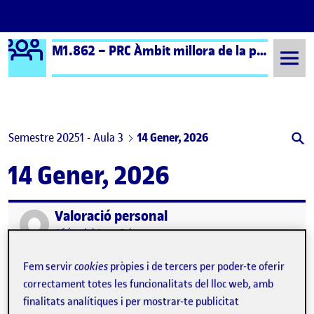
Logo Ágora
M1.862 – PRC Àmbit millora de la pràctica educativa (formal) – Aula 3
Saltar al contingut
Semestre 20251 - Aula 3
14 Gener, 2026
14 Gener, 2026
Valoració personal
Publicat per
Publicat per
Africa del Amo Cabeza
Visibilitat:
Data de publicació
el Valoració personal
Públic
-
14 Gen. 2026
-
comentari
Fem servir
cookies
pròpies i de tercers per poder-te oferir
Aquesta assignatura ha suposat una experiència molt
enriquidora en la meva formació com a futura psicopedagoga, ja
correctament totes les funcionalitats del lloc web, amb
que m’ha permès realitzar una observació aprofundida en aquest
finalitats analítiques i per mostrar-te publicitat
àmbit i integrar els coneixements adquirits al llarg de les diferents