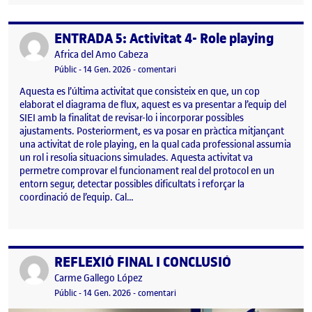
ENTRADA 5: Activitat 4- Role playing
Publicat per
Publicat per
Africa del Amo Cabeza
Visibilitat:
Data de publicació
14 gener, 2026 10:22 pm
el ENTRADA 5: Activitat 4- Role play
Públic
-
14 Gen. 2026
-
comentari
Aquesta es l’última activitat que consisteix en que, un cop
elaborat el diagrama de flux, aquest es va presentar a l’equip del
SIEI amb la finalitat de revisar-lo i incorporar possibles
ajustaments. Posteriorment, es va posar en pràctica mitjançant
una activitat de role playing, en la qual cada professional assumia
un rol i resolia situacions simulades. Aquesta activitat va
permetre comprovar el funcionament real del protocol en un
entorn segur, detectar possibles dificultats i reforçar la
coordinació de l’equip. Cal…
REFLEXIÓ FINAL I CONCLUSIÓ
Publicat per
Publicat per
Carme Gallego López
Visibilitat:
Data de publicació
el REFLEXIÓ FINAL I CONCLUSIÓ
Públic
-
14 Gen. 2026
-
comentari