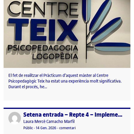
El fet de realitzar el Pràcticum d’aquest màster al Centre
Psicopedagògic Teix ha estat una experiència molt significativa.
Durant el procés, he…
Setena entrada – Repte 4 – Implementació dels punts de millora
Publicat per
Publicat per
Laura Mercè Camacho Marfil
Visibilitat:
Data de publicació
el Setena entrada – Repte 4 – Imple
Públic
-
14 Gen. 2026
-
comentari