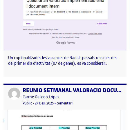
Un cop finalitzades les vacances de Nadal i passats uns dies des
del primer dia d’activitat (07 de gener), es va considerar…
REUNIÓ SETMANAL VALORACIÓ DOCUMENT INTERN D’ORGANITZACIÓ (22/12/2025
Publicat per
Publicat per
Carme Gallego López
Visibilitat:
Data de publicació
el REUNIÓ SETMANAL VALORACIÓ D
Públic
-
27 Des. 2025
-
comentari