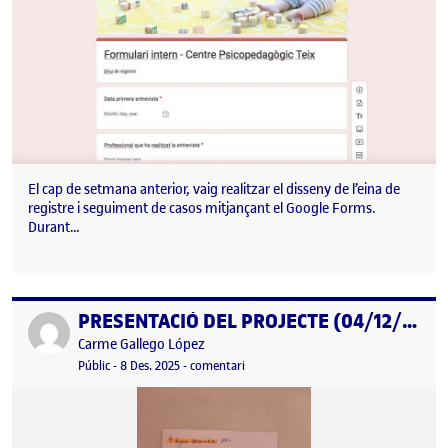
El cap de setmana anterior, vaig realitzar el disseny de l’eina de
registre i seguiment de casos mitjançant el Google Forms.
Durant…
PRESENTACIÓ DEL PROJECTE (04/12/2025)
Publicat per
Publicat per
Carme Gallego López
Visibilitat:
Data de publicació
8 desembre, 2025 3:10 pm
el PRESENTACIÓ DEL PROJECTE (04/1
Públic
-
8 Des. 2025
-
comentari