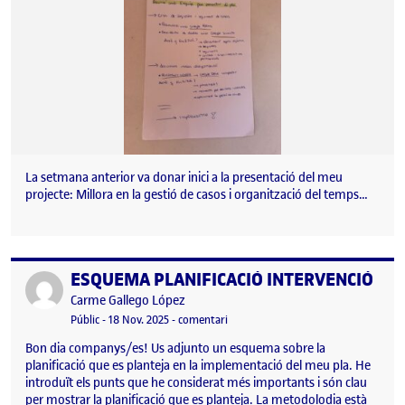
La setmana anterior va donar inici a la presentació del meu
projecte: Millora en la gestió de casos i organització del temps…
ESQUEMA PLANIFICACIÓ INTERVENCIÓ
Publicat per
Publicat per
Carme Gallego López
Visibilitat:
Data de publicació
el ESQUEMA PLANIFICACIÓ INTERVE
Públic
-
18 Nov. 2025
-
comentari
Bon dia companys/es! Us adjunto un esquema sobre la
planificació que es planteja en la implementació del meu pla. He
introduït els punts que he considerat més importants i són clau
per mostrar la planificació que es planteja. La metodolodia està