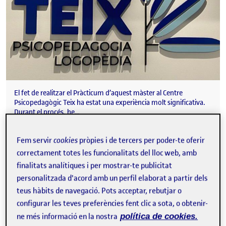
El fet de realitzar el Pràcticum d’aquest màster al Centre
Psicopedagògic Teix ha estat una experiència molt significativa.
Durant el procés, he…
Fem servir
cookies
pròpies i de tercers per poder-te oferir
correctament totes les funcionalitats del lloc web, amb
RESULTATS GENERALS QÜESTIONARI (13/01/2026)
Publicat per
finalitats analítiques i per mostrar-te publicitat
Publicat per
Carme Gallego López
personalitzada d'acord amb un perfil elaborat a partir dels
Visibilitat:
Data de publicació
el RESULTATS GENERALS QÜESTIONAR
Públic
-
13 Gen. 2026
-
comentari
teus hàbits de navegació. Pots acceptar, rebutjar o
configurar les teves preferències fent clic a sota, o obtenir-
ne més informació en la nostra
política de cookies.