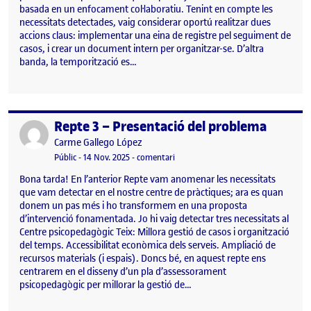
basada en un enfocament col·laboratiu. Tenint en compte les
necessitats detectades, vaig considerar oportú realitzar dues
accions claus: implementar una eina de registre pel seguiment de
casos, i crear un document intern per organitzar-se. D’altra
banda, la temporització es…
Repte 3 – Presentació del problema
Publicat per
Publicat per
Carme Gallego López
Visibilitat:
Data de publicació
el Repte 3 – Presentació del problem
Públic
-
14 Nov. 2025
-
comentari
Bona tarda! En l’anterior Repte vam anomenar les necessitats
que vam detectar en el nostre centre de pràctiques; ara es quan
donem un pas més i ho transformem en una proposta
d’intervenció fonamentada. Jo hi vaig detectar tres necessitats al
Centre psicopedagògic Teix: Millora gestió de casos i organització
del temps. Accessibilitat econòmica dels serveis. Ampliació de
recursos materials (i espais). Doncs bé, en aquest repte ens
centrarem en el disseny d’un pla d’assessorament
psicopedagògic per millorar la gestió de…