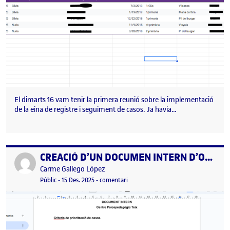
El dimarts 16 vam tenir la primera reunió sobre la implementació
de la eina de registre i seguiment de casos. Ja havia…
CREACIÓ D’UN DOCUMEN INTERN D’ORGANITZACIÓ (10/12/2025)
Publicat per
Publicat per
Carme Gallego López
Visibilitat:
Data de publicació
el CREACIÓ D’UN DOCUMEN INTERN D
Públic
-
15 Des. 2025
-
comentari