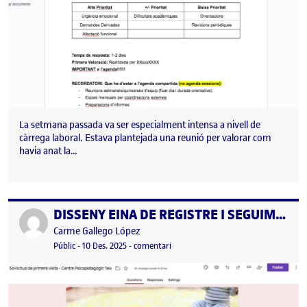
La setmana passada va ser especialment intensa a nivell de
càrrega laboral. Estava plantejada una reunió per valorar com
havia anat la…
DISSENY EINA DE REGISTRE I SEGUIMENT DE CASOS (06/07-12-2025)
Publicat per
Publicat per
Carme Gallego López
Visibilitat:
Data de publicació
10 desembre, 2025 4:09 pm
el DISSENY EINA DE REGISTRE I SEG
Públic
-
10 Des. 2025
-
comentari