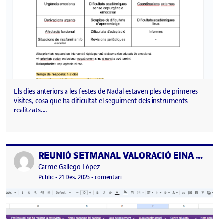
Els dies anteriors a les festes de Nadal estaven ples de primeres
visites, cosa que ha dificultat el seguiment dels instruments
realitzats.…
REUNIÓ SETMANAL VALORACIÓ EINA DE REGISTRE I SEGUIMENT DE CASOS (16/12/2025)
Publicat per
Publicat per
Carme Gallego López
Visibilitat:
Data de publicació
el REUNIÓ SETMANAL VALORACIÓ EIN
Públic
-
21 Des. 2025
-
comentari