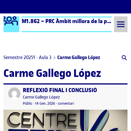
Logo Ágora
M1.862 – PRC Àmbit millora de la pràctica educativa (formal) – Aula 3
Saltar al contingut
Semestre 20251 - Aula 3
Carme Gallego López
Carme Gallego López
REFLEXIÓ FINAL I CONCLUSIÓ
Publicat per
Publicat per
Carme Gallego López
Visibilitat:
Data de publicació
el REFLEXIÓ FINAL I CONCLUSIÓ
Públic
-
14 Gen. 2026
-
comentari