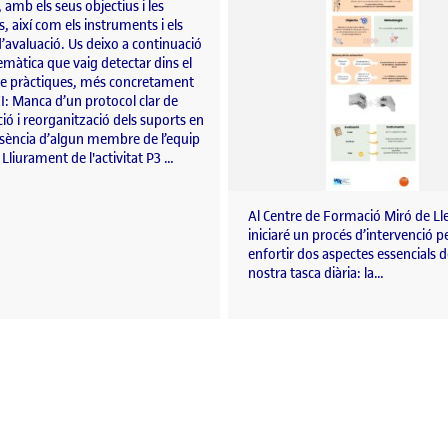
 amb els seus objectius i les
ts, així com els instruments i els
 d’avaluació. Us deixo a continuació
emàtica que vaig detectar dins el
de pràctiques, més concretament
EI: Manca d’un protocol clar de
ció i reorganització dels suports en
bsència d’algun membre de l’equip
. Lliurament de l'activitat P3 …
Al Centre de Formació Miró de Ll
iniciaré un procés d’intervenció p
enfortir dos aspectes essencials d
nostra tasca diària: la…
eball en equip