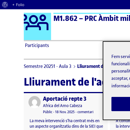
Quant al WordPress
+ Folio
Logo Ágora
M1.862 – PRC Àmbit mill
Saltar al contingut
Participants
Fem serv
funcionali
Semestre 20251 - Aula 3
Lliurament de l'activitat P
personali
Lliurament de l'activit
acceptar, 
informaci
Aportació repte 3
Publicat per
Publicat 
Publicat per
Africa del Amo Cabeza
Visibilitat:
Data de publicació
el Aportació repte 3
Públic
-
18 Nov. 2025
-
comentari
La meva intervenció s’ha centrat més en
A contin
un aspecte organitzatiu dins de la SIEI que
la inter