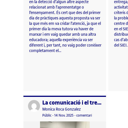
en la detecció d’algun altre aspecte
entrega,
relacionat amb l’aprenentatge o
activita
l’ensenyament. És cert que des del primer
criteris
dia de pràctiques aquesta proposta va ser
la probl
la que més em va cridar l’atenció, ja que el
centre 
primer dia la meva tutora va haver de
en el SI
marxar i em vaig quedar amb una altra
distribu
educadora; aquella experiència va ser
cas d’a
diferent i, per tant, no vaig poder conèixer
del SIEI
completament el…
La comunicació i el treball en equip
Publicat per
Publicat per
Monica Roca Gonzalez
Visibilitat:
Data de publicació
el La comunicació i el tr
Públic
-
14 Nov. 2025
-
comentari