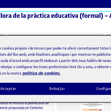
ora de la pràctica educativa (formal) – 
ActiFolios
Aj
ir
cookies
pròpies i de tercers per poder-te oferir correctament totes 
tats del lloc web, amb finalitats analítiques i per mostrar-te publicita
3
tzada d'acord amb un perfil elaborat a partir dels teus hàbits de nave
at P3
rebutjar o configurar les teves preferències fent clic a sota, o obtenir
ó en la nostra
política de cookies.
Planificació de la intervenció
per
Publicat per
Acceptar
Rebutjar
Configu
Publicat per
Publicat per
Africa del Amo Cabeza
Monica Roca Gonzalez
Visibilitat:
Data de publicació
18 novembre, 2025 4:27 pm
el Planificació de la intervenció
Visibilitat:
Data de publicació
17 novem
Públic
-
18 Nov. 2025
-
comentari
Públic
-
17 Nov. 2025
-
comen
uació es mostra la planificació de
venció proposada en l’anterior