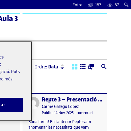
Entra
187
87
Aula 3
uda
les
t
Ordre:
Descendent
Ordre:
Data
gació. Pots
-ne més
Planificació de la Intervenció: Infografia
Repte 3 – Presentació del problema
Publicat per
rar
Publicat per
Carme Gallego López
bre, 2025 1:20 pm
el Planificació de la Intervenció: Infografia
Visibilitat:
Data de publicació
el Repte 3 – Presentació
tari
Públic
-
14 Nov. 2025
-
comentari
Bona tarda! En l’anterior Repte vam
anomenar les necessitats que vam