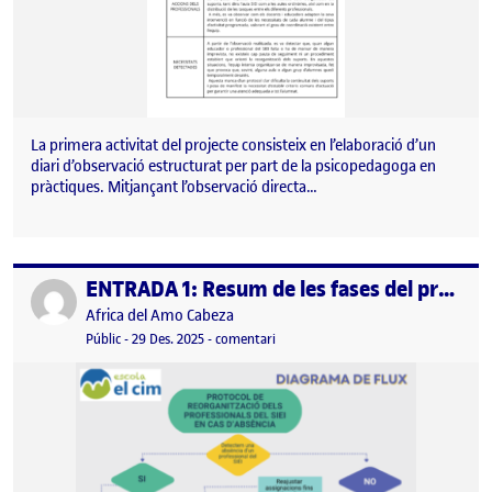
La primera activitat del projecte consisteix en l’elaboració d’un
diari d’observació estructurat per part de la psicopedagoga en
pràctiques. Mitjançant l’observació directa…
ENTRADA 1: Resum de les fases del projecte
Publicat per
Publicat per
Africa del Amo Cabeza
Visibilitat:
Data de publicació
12 gener, 2026 6:18 pm
el ENTRADA 1: Resum de les fases del
Públic
-
29 Des. 2025
-
comentari