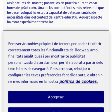
assignatures del màster, posant-los en pràctica durant les 50
hores de pràcticum. Una de les competències més rellevants que
he desenvolupat ha estat la capacitat de detecció i anàlisi de
necessitats dins del context del centre educatiu. Aquest aspecte
ha estat especialment treballat…
Fem servir
cookies
pròpies i de tercers per poder-te oferir
ENTRADA 6:
Publicat per
correctament totes les funcionalitats del lloc web, amb
Publicat per
Africa del Amo Cabeza
finalitats analítiques i per mostrar-te publicitat
Visibilitat:
Data de publicació
el ENTRADA 6:
Públic
-
14 Gen. 2026
-
comentari
personalitzada d'acord amb un perfil elaborat a partir dels
En aquesta entrada final, vull destacar que l’experiència de
teus hàbits de navegació. Pots acceptar, rebutjar o
pràctiques ha estat molt positiva. A través de les diferents
activitats desenvolupades, he pogut posar en pràctica totes les
configurar les teves preferències fent clic a sota, o obtenir-
fases pròpies d’una intervenció psicopedagògica com són: la
ne més informació en la nostra
política de cookies.
detecció de la necessitat, el disseny de les activitats, la seva
implementació al centre de pràctiques i, finalment, l’avaluació del
procés. En el meu cas, l’avaluació s’ha concretat mitjançant una
Acceptar
valoració general realitzada en l’última activitat, basada en una
autoavaluació. A partir d’aquesta eina,…