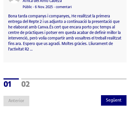
Publicat per
Africa del Amo Cabeza
Visibilitat:
Data de publicació
el REPTE 2
Públic
-
6 Nov. 2025
-
comentari
Bona tarda companys i companyes, He realitzat la primera
entrega del Repte 2 i us adjunto a continuació la presentació que
he elaborat amb Canva.És cert que encara porto poc temps al
centre de pràctiques i potser em queda acabar de definir millor la
intervenció, però volia compartir amb vosaltres el treball realitzat
fins ara. Espero que us agradi. Moltes gràcies. Lliurament de
l'activitat R2 …
Pàgina
Pàgina
01
02
Següent
Anterior