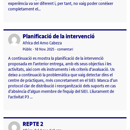
experiència va ser diferent i, per tant, no vaig poder conèixer
completament el…
Planificació de la intervenció
Publicat per
Publicat per
Africa del Amo Cabeza
Visibilitat:
Data de publicació
18 novembre, 2025 4:27 pm
el Planificació de la intervenció
Públic
-
18 Nov. 2025
-
comentari
A continuació es mostra la planificació de la intervenció
proposada en l’anterior entrega, amb els seus objectius i les
activitats, així com els instruments i els criteris d’avaluació. Us
deixo a continuació la problemàtica que vaig detectar dins el
centre de pràctiques, més concretament en el SIEI: Manca d’un
protocol clar de distribució i reorganització dels suports en cas
d’absència d’algun membre de l’equip del SIEI. Lliurament de
l'activitat P3 …
REPTE 2
Publicat per