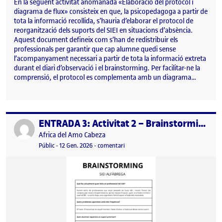
En la següent activitat anomanada «Elaboració del protocol i
diagrama de flux» consisteix en que, la psicopedagoga a partir de
tota la informació recollida, s’hauria d’elaborar el protocol de
reorganització dels suports del SIEI en situacions d’absència.
Aquest document defineix com s’han de redistribuir els
professionals per garantir que cap alumne quedi sense
l’acompanyament necessari a partir de tota la informació extreta
durant el diari d’observació i el brainstorming. Per facilitar-ne la
comprensió, el protocol es complementa amb un diagrama…
ENTRADA 3: Activitat 2 – Brainstorming
Publicat per
Publicat per
Africa del Amo Cabeza
Visibilitat:
Data de publicació
14 gener, 2026 10:30 pm
el ENTRADA 3: Activitat 2 – Brainst
Públic
-
12 Gen. 2026
-
comentari