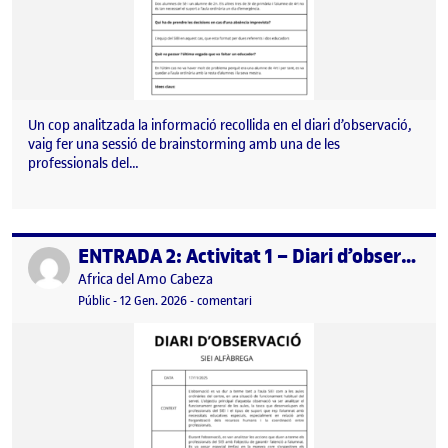
Un cop analitzada la informació recollida en el diari d’observació,
vaig fer una sessió de brainstorming amb una de les
professionals del…
ENTRADA 2: Activitat 1 – Diari d’observació estructurat dels professionals del SIEI
Publicat per
Publicat per
Africa del Amo Cabeza
Visibilitat:
Data de publicació
el ENTRADA 2: Activitat 1 – Diari d’ob
Públic
-
12 Gen. 2026
-
comentari