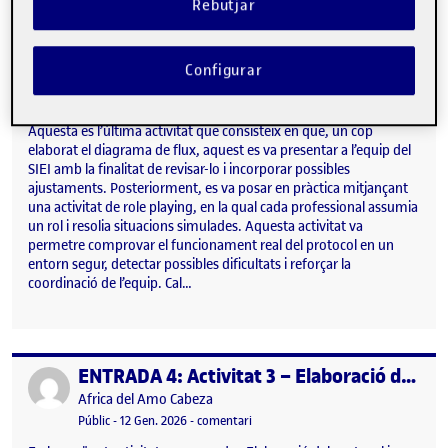
Rebutjar
ENTRADA 5: Activitat 4- Role playing
Publicat per
Configurar
Publicat per
Africa del Amo Cabeza
Visibilitat:
Data de publicació
14 gener, 2026 10:22 pm
el ENTRADA 5: Activitat 4- Role play
Públic
-
14 Gen. 2026
-
comentari
Aquesta es l’última activitat que consisteix en que, un cop
elaborat el diagrama de flux, aquest es va presentar a l’equip del
SIEI amb la finalitat de revisar-lo i incorporar possibles
ajustaments. Posteriorment, es va posar en pràctica mitjançant
una activitat de role playing, en la qual cada professional assumia
un rol i resolia situacions simulades. Aquesta activitat va
permetre comprovar el funcionament real del protocol en un
entorn segur, detectar possibles dificultats i reforçar la
coordinació de l’equip. Cal…
ENTRADA 4: Activitat 3 – Elaboració del protocol i diagrama de flux
Publicat per
Publicat per
Africa del Amo Cabeza
Visibilitat:
Data de publicació
14 gener, 2026 10:27 pm
el ENTRADA 4: Activitat 3 – Elaborac
Públic
-
12 Gen. 2026
-
comentari