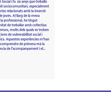
 Social i fa sis anys que treballo
bit sociocomunitari, especialment
ctes relacionats amb la inserció
de joves. Al llarg de la meva
ria professional, he tingut
nitat de treballar amb col·lectius
ersos, molts dels quals es troben
cions de vulnerabilitat social i
ca. Aquestes experiències m’han
comprendre de primera mà la
ncia de l’acompanyament i el…
a