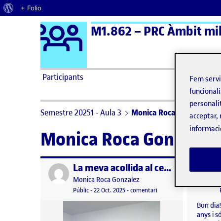
Quant al WordPress
+ Folio
Logo Ágora
M1.862 – PRC Àmbit mill
Saltar al contingut
Participants
Fem serv
funcionali
personali
Semestre 20251 - Aula 3
Monica Roca Gonzalez
acceptar, 
informaci
Monica Roca Gonzalez
La meva acollida al centre i la connexió amb l’equip de treball
Publicat per
Publicat 
Publicat per
Monica Roca Gonzalez
Visibilitat:
Data de publicació
3 novembre, 2025 4:07 pm
el La meva acollida al ce
Públic
-
22 Oct. 2025
-
comentari
Bon dia
anys i s