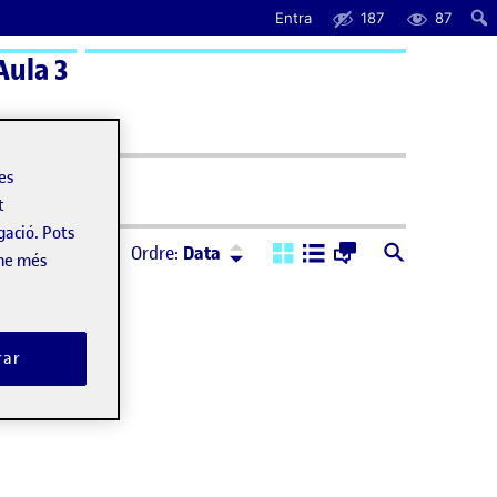
Entra
187
87
Aula 3
uda
les
t
gació. Pots
Ordre:
Descendent
Ordre:
Data
-ne més
rar
ticum