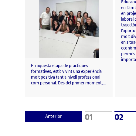
Educació
en l’àm
en proje
laboral 
trajectò
l’oportu
molt div
en situa
econòmi
permès 
importà
En aquesta etapa de pràctiques
formatives, estic vivint una experiència
molt positiva tant a nivell professional
com personal. Des del primer moment,…
Pàgina
Pàgin
01
02
Anterior