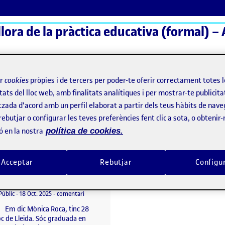
ora de la pràctica educativa (formal) – 
ActiFolios
Aj
ir
cookies
pròpies i de tercers per poder-te oferir correctament totes 
tats del lloc web, amb finalitats analítiques i per mostrar-te publicita
tzada d'acord amb un perfil elaborat a partir dels teus hàbits de nave
rebutjar o configurar les teves preferències fent clic a sota, o obtenir
ó en la nostra
política de cookies.
Acceptar
Rebutjar
Configu
Una etapa per créixer: Expectatives envers el Pràcticum
per
Publicat per
Monica Roca Gonzalez
ntre i la connexió amb l’equip de treball
Visibilitat:
Data de publicació
3 novembre, 2025 3:54 pm
el Una etapa per créixer: Expectatives envers el Pràc
Públic
-
18 Oct. 2025
-
comentari
! Em dic Mònica Roca, tinc 28
óc de Lleida. Sóc graduada en