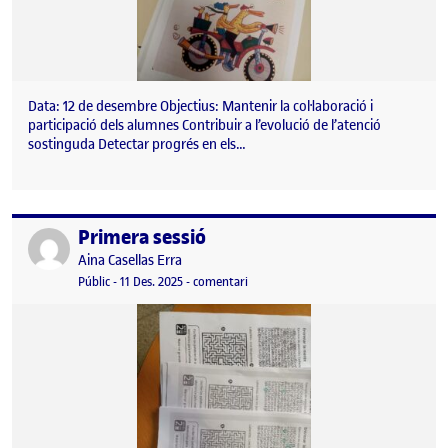
Data: 12 de desembre Objectius: Mantenir la col·laboració i
participació dels alumnes Contribuir a l’evolució de l’atenció
sostinguda Detectar progrés en els…
Primera sessió
Publicat per
Publicat per
Aina Casellas Erra
Visibilitat:
Data de publicació
12 gener, 2026 11:14 am
el Primera sessió
Públic
-
11 Des. 2025
-
comentari