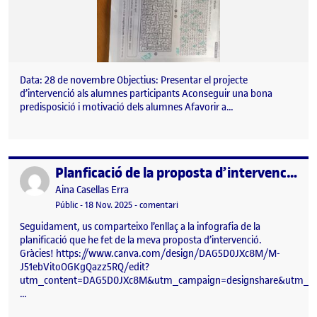
Data: 28 de novembre Objectius: Presentar el projecte
d’intervenció als alumnes participants Aconseguir una bona
predisposició i motivació dels alumnes Afavorir a…
Planficació de la proposta d’intervenció
Publicat per
Publicat per
Aina Casellas Erra
Visibilitat:
Data de publicació
el Planficació de la proposta d’interv
Públic
-
18 Nov. 2025
-
comentari
Seguidament, us comparteixo l’enllaç a la infografia de la
planificació que he fet de la meva proposta d’intervenció.
Gràcies! https://www.canva.com/design/DAG5D0JXc8M/M-
J51ebVitoOGKgQazz5RQ/edit?
utm_content=DAG5D0JXc8M&utm_campaign=designshare&utm_me
…