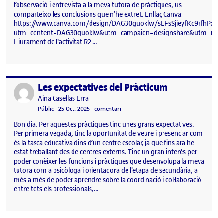
l’observació i entrevista a la meva tutora de pràctiques, us
comparteixo les conclusions que n’he extret. Enllaç Canva:
https://www.canva.com/design/DAG30guoklw/sEFsSjieyfKc9rfhPx5
utm_content=DAG30guoklw&utm_campaign=designshare&utm_med
Lliurament de l'activitat R2 …
Les expectatives del Pràcticum
Publicat per
Publicat per
Aina Casellas Erra
Visibilitat:
Data de publicació
el Les expectatives del Pràcticum
Públic
-
25 Oct. 2025
-
comentari
Bon dia, Per aquestes pràctiques tinc unes grans expectatives.
Per primera vegada, tinc la oportunitat de veure i presenciar com
és la tasca educativa dins d’un centre escolar, ja que fins ara he
estat treballant des de centres externs. Tinc un gran interès per
poder conèixer les funcions i pràctiques que desenvolupa la meva
tutora com a psicòloga i orientadora de l’etapa de secundària, a
més a més de poder aprendre sobre la coordinació i col·laboració
entre tots els professionals,…