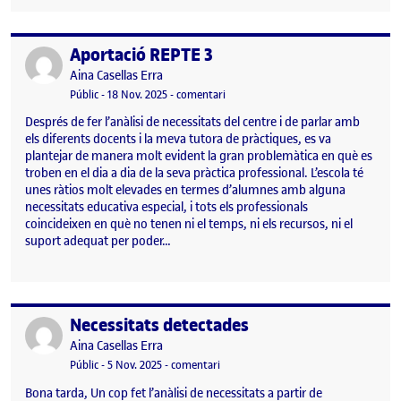
Aportació REPTE 3
Publicat per
Publicat per
Aina Casellas Erra
Visibilitat:
Data de publicació
el Aportació REPTE 3
Públic
-
18 Nov. 2025
-
comentari
Després de fer l’anàlisi de necessitats del centre i de parlar amb
els diferents docents i la meva tutora de pràctiques, es va
plantejar de manera molt evident la gran problemàtica en què es
troben en el dia a dia de la seva pràctica professional. L’escola té
unes ràtios molt elevades en termes d’alumnes amb alguna
necessitats educativa especial, i tots els professionals
coincideixen en què no tenen ni el temps, ni els recursos, ni el
suport adequat per poder…
Necessitats detectades
Publicat per
Publicat per
Aina Casellas Erra
Visibilitat:
Data de publicació
el Necessitats detectades
Públic
-
5 Nov. 2025
-
comentari
Bona tarda, Un cop fet l’anàlisi de necessitats a partir de