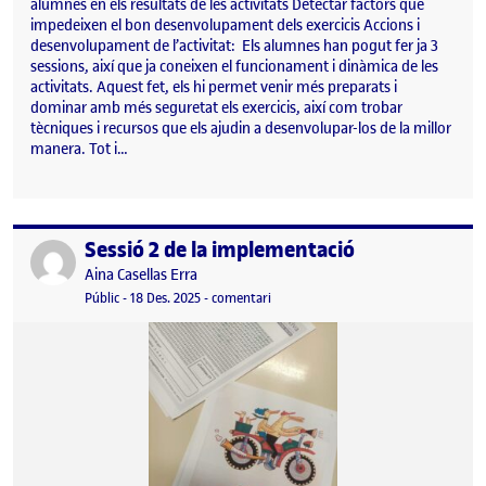
alumnes en els resultats de les activitats Detectar factors que
impedeixen el bon desenvolupament dels exercicis Accions i
desenvolupament de l’activitat: Els alumnes han pogut fer ja 3
sessions, així que ja coneixen el funcionament i dinàmica de les
activitats. Aquest fet, els hi permet venir més preparats i
dominar amb més seguretat els exercicis, així com trobar
tècniques i recursos que els ajudin a desenvolupar-los de la millor
manera. Tot i…
Sessió 2 de la implementació
Publicat per
Publicat per
Aina Casellas Erra
Visibilitat:
Data de publicació
12 gener, 2026 11:21 am
el Sessió 2 de la implementació
Públic
-
18 Des. 2025
-
comentari