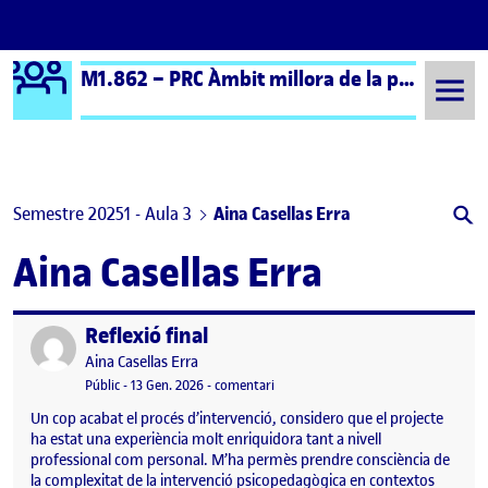
Logo Ágora
M1.862 – PRC Àmbit millora de la pràctica educativa (formal) – Aula 3
Saltar al contingut
Semestre 20251 - Aula 3
Aina Casellas Erra
Aina Casellas Erra
Reflexió final
Publicat per
Publicat per
Aina Casellas Erra
Visibilitat:
Data de publicació
el Reflexió final
Públic
-
13 Gen. 2026
-
comentari
Un cop acabat el procés d’intervenció, considero que el projecte
ha estat una experiència molt enriquidora tant a nivell
professional com personal. M’ha permès prendre consciència de
la complexitat de la intervenció psicopedagògica en contextos