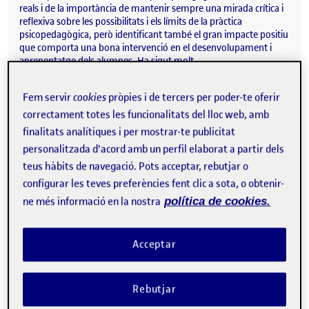
reals i de la importància de mantenir sempre una mirada crítica i
reflexiva sobre les possibilitats i els límits de la pràctica
psicopedagògica, però identificant també el gran impacte positiu
que comporta una bona intervenció en el desenvolupament i
aprenentatge dels alumnes. Ha sigut molt…
Fem servir
cookies
pròpies i de tercers per poder-te oferir
correctament totes les funcionalitats del lloc web, amb
Última sessió de la implementació
Publicat per
finalitats analítiques i per mostrar-te publicitat
Publicat per
Aina Casellas Erra
personalitzada d'acord amb un perfil elaborat a partir dels
Visibilitat:
Data de publicació
el Última sessió de la implementació
Públic
-
13 Gen. 2026
-
comentari
teus hàbits de navegació. Pots acceptar, rebutjar o
En la darrera sessió de la implementació, es pot detectar ja una
configurar les teves preferències fent clic a sota, o obtenir-
evolució i progrés en les dinàmiques i resultats dels alumnes, així
ne més informació en la nostra
política de cookies.
com la seva implicació. Objectius: Incidir en l’autonomia i
implicació de treball dels alumnes Detectar la millora i evolució de
les capacitats atencionals amb els alumnes Realitzar un
tancament i valoració general conjuntament amb els alumnes
Acceptar
participants Descripció del treball realitzat: En aquesta darrera
sessió, s’han realitzat les últimes activitats del procés i s’han
retornat els resultats…
Rebutjar