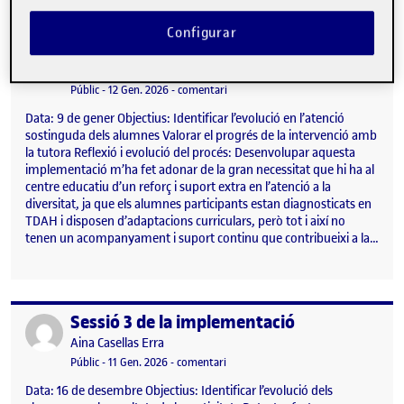
Configurar
Sessió 4 de la implementació
Publicat per
Publicat per
Aina Casellas Erra
Visibilitat:
Data de publicació
13 gener, 2026 12:29 pm
el Sessió 4 de la implementació
Públic
-
12 Gen. 2026
-
comentari
Data: 9 de gener Objectius: Identificar l’evolució en l’atenció
sostinguda dels alumnes Valorar el progrés de la intervenció amb
la tutora Reflexió i evolució del procés: Desenvolupar aquesta
implementació m’ha fet adonar de la gran necessitat que hi ha al
centre educatiu d’un reforç i suport extra en l’atenció a la
diversitat, ja que els alumnes participants estan diagnosticats en
TDAH i disposen d’adaptacions curriculars, però tot i així no
tenen un acompanyament i suport continu que contribueixi a la…
Sessió 3 de la implementació
Publicat per
Publicat per
Aina Casellas Erra
Visibilitat:
Data de publicació
12 gener, 2026 11:32 am
el Sessió 3 de la implementació
Públic
-
11 Gen. 2026
-
comentari
Data: 16 de desembre Objectius: Identificar l’evolució dels