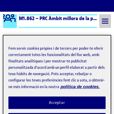
Logo Ágora
M1.862 – PRC Àmbit millora de la pràctica educativa (formal) – Aula 3
Saltar al contingut
Fem servir
cookies
pròpies i de tercers per poder-te oferir
Semestre 20251 - Aula 3
Presentació Repte2: Detecció i anàlisis de necessitats
correctament totes les funcionalitats del lloc web, amb
Navegació d'entrades
: Repte 2 – Necessitats detectades de l’Institut d’A
: Nec
finalitats analítiques i per mostrar-te publicitat
Anterior
Següent
personalitzada d'acord amb un perfil elaborat a partir dels
Presentació Repte2: Detecció i
teus hàbits de navegació. Pots acceptar, rebutjar o
Publicat per
configurar les teves preferències fent clic a sota, o obtenir-
Publicat per
Georgina-Isabela Lavado Segura
ne més informació en la nostra
política de cookies.
Visibilitat:
Data de publicació
el Presentació Repte2: Detecció i anàlisis 
Públic
-
5 Nov. 2025
-
comentari
Acceptar