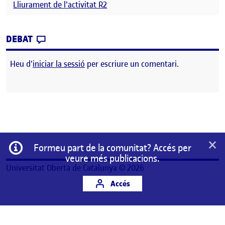
Lliurament de l'activitat R2
CONTRIBUTION
0
EL PRESENTACIÓ REPTE2: DETECCIÓ I ANÀLI
DEBAT
Heu d'
iniciar la sessió
per escriure un comentari.
×
Informació
Formeu part de la comunitat? Accés per
veure més publicacions.
Universitat Oberta de Catalunya © 2026
Accés
Aquest és un espai de treball personal d'un/a