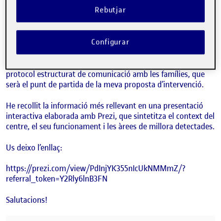
Bona tarda,
Rebutjar
Durant aquests dies de pràctiques he pogut conèixer més en
detall el Centre Logopèdic del Bages, la seva organització i el
Configurar
paper de l’equip multidisciplinari.
A partir d’aquesta observació i anàlisi, he pogut identificar
fortaleses i necessitats reals, especialment en la falta d’un
protocol estructurat de comunicació amb les famílies, que
serà el punt de partida de la meva proposta d’intervenció.
He recollit la informació més rellevant en una presentació
interactiva elaborada amb Prezi, que sintetitza el context del
centre, el seu funcionament i les àrees de millora detectades.
Us deixo l’enllaç:
https://prezi.com/view/PdInjYK355nIcUkNMMmZ/?
referral_token=Y2Rly6lnB3FN
Salutacions!